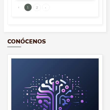
‹
1
2
›
CONÓCENOS